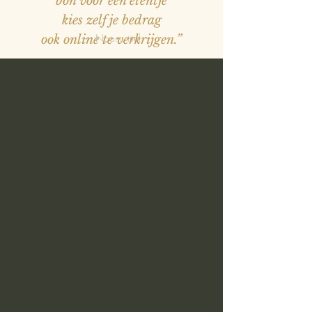
bon voor een etentje
kies zelf je bedrag
— Naam, titel
ook online te verkrijgen.”