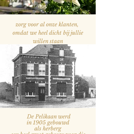
zorg voor al onze klanten,
omdat we heel dicht bij jullie
willen staan
— Naam, titel
De Pelikaan werd
in 1905 gebouwd
als herberg