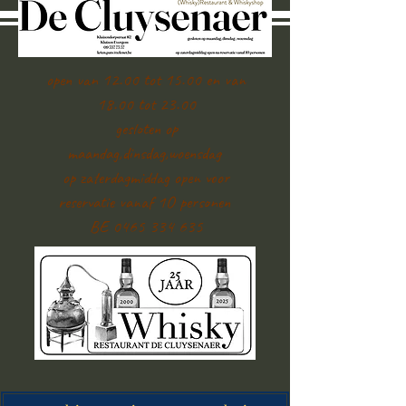
open van 12.00 tot 15.00 en van
18.00 tot 23.00
gesloten op
maandag,dinsdag,woensdag
op zaterdagmiddag open voor
reservatie vanaf 1O personen
BE 0465 334 635