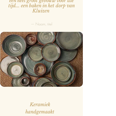
een heel groot gebouw voor die
tijd... een baken in het dorp van
Kluizen
— Naam, titel
Keramiek
handgemaakt