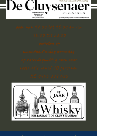
open van 12.00 tot 15.00 en van
18.00 tot 23.00
gesloten op
maandag,dinsdag,woensdag
op zaterdagmiddag open voor
reservatie vanaf 1O personen
BE 0465 334 635