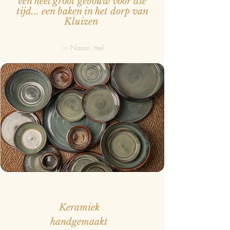
een heel groot gebouw voor die
tijd... een baken in het dorp van
Kluizen
— Naam, titel
Keramiek
handgemaakt