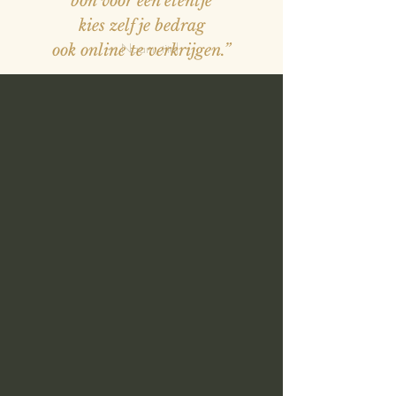
bon voor een etentje
kies zelf je bedrag
— Naam, titel
ook online te verkrijgen.”