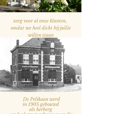
zorg voor al onze klanten,
omdat we heel dicht bij jullie
willen staan
— Naam, titel
De Pelikaan werd
in 1905 gebouwd
als herberg