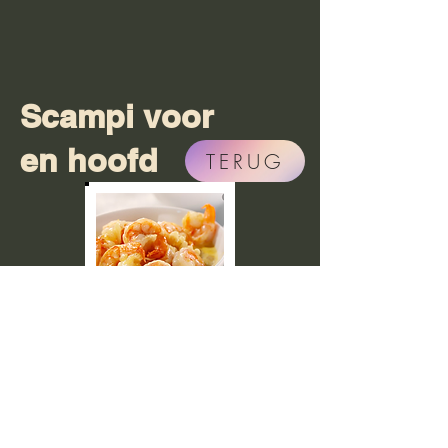
Scampi voor
en hoofd
TERUG
SCAMPI
voorgerecht
LOOKROOM
16,00 € voor 6 STUKS
SCAMPI
voorgerecht