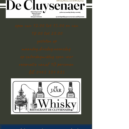
open van 12.00 tot 15.00 en van
18.00 tot 23.00
gesloten op
maandag,dinsdag,woensdag
op zaterdagmiddag open voor
reservatie vanaf 1O personen
BE 0465 334 635