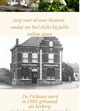
zorg voor al onze klanten,
omdat we heel dicht bij jullie
willen staan
— Naam, titel
De Pelikaan werd
in 1905 gebouwd
als herberg