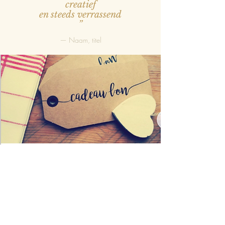
creatief
en steeds verrassend
”
— Naam, titel
“Een waardebon
altijd makkelijk om cadeau te
geven.
bon voor whisky