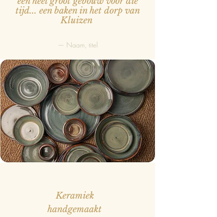
een heel groot gebouw voor die
tijd... een baken in het dorp van
Kluizen
— Naam, titel
Keramiek
handgemaakt