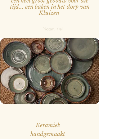
een heel groot gebouw voor die
tijd... een baken in het dorp van
Kluizen
— Naam, titel
Keramiek
handgemaakt