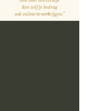
bon voor een etentje
kies zelf je bedrag
— Naam, titel
ook online te verkrijgen.”