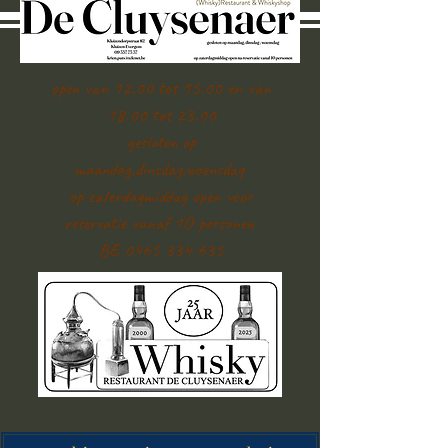
open van 12.00 tot 15.00 en van
18.00 tot 23.00
gesloten op
maandag,dinsdag,woensdag
op zaterdagmiddag open voor
reservatie vanaf 1O personen
BE 0465 334 635