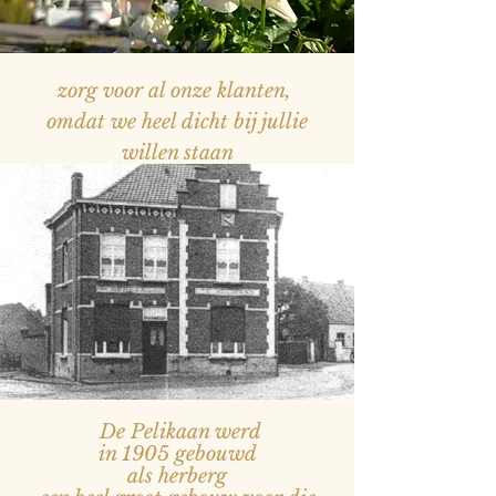
zorg voor al onze klanten,
omdat we heel dicht bij jullie
willen staan
— Naam, titel
De Pelikaan werd
in 1905 gebouwd
als herberg