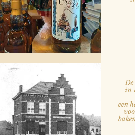
De 
in
een h
voor
baken