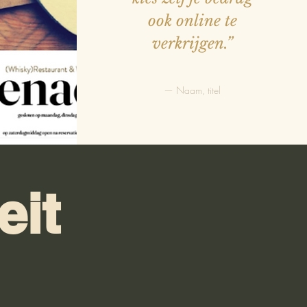
ook online te
verkrijgen.”
— Naam, titel
eit