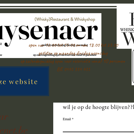
open van 12.00 tot 15.00 en van 18.00 tot 23.00
gesloten op maandag,dinsdag,woensdag
op zaterdagmiddag open voor reservatie vanaf 1O personen
BE 0465 334 635
ze website
wil je op de hoogte blijven??
aar
Email
enet.be