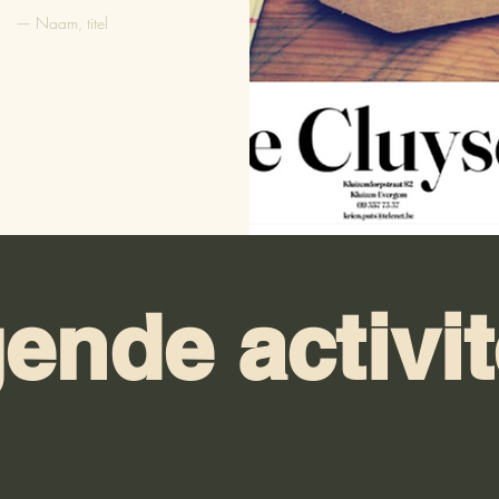
— Naam, titel
ende activit