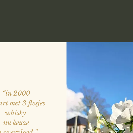
“in 2000
art met 3 flesjes
whisky
nu keuze
n overvloed
”