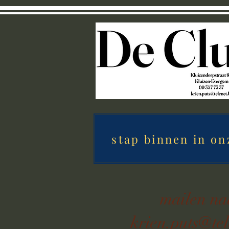
stap binnen in on
mailen n
krien.puts@tel