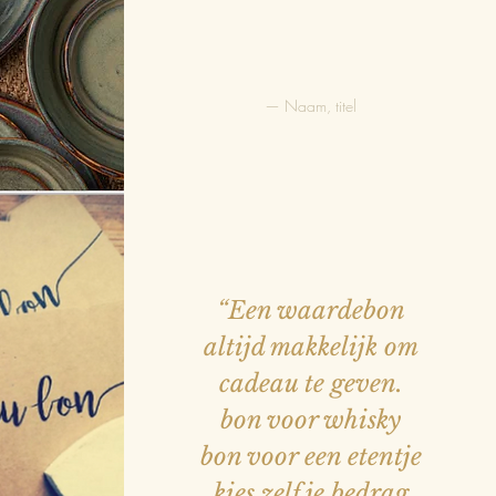
— Naam, titel
EN
 VIS
VLEES
“Een waardebon
altijd makkelijk om
cadeau te geven.
JES
bon voor whisky
bon voor een etentje
kies zelf je bedrag