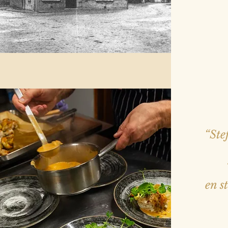
“Ste
en s