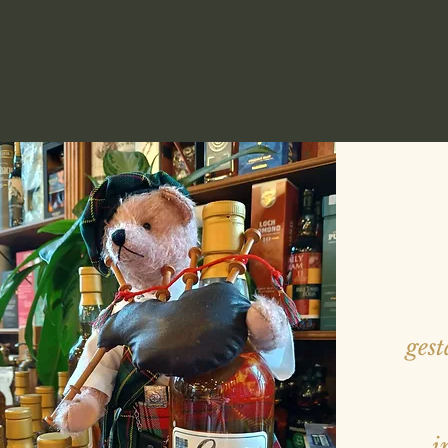
gest
i