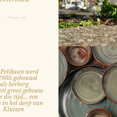
— Naam, titel
Pelikaan werd
 1905 gebouwd
als herberg
eel groot gebouw
 die tijd... een
 in het dorp van
Kluizen