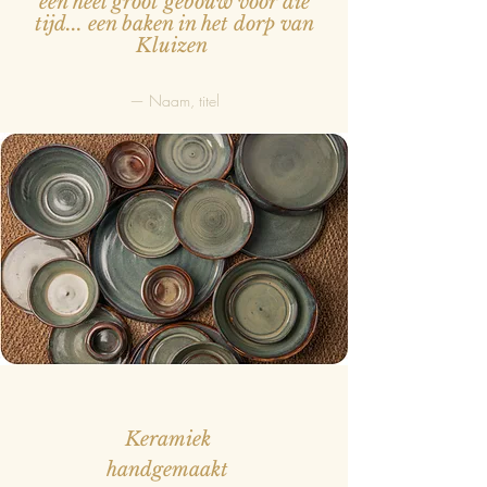
een heel groot gebouw voor die
tijd... een baken in het dorp van
Kluizen
— Naam, titel
Keramiek
handgemaakt