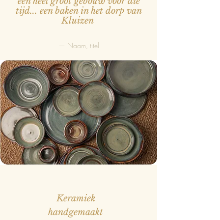
een heel groot gebouw voor die
tijd... een baken in het dorp van
Kluizen
— Naam, titel
Keramiek
handgemaakt