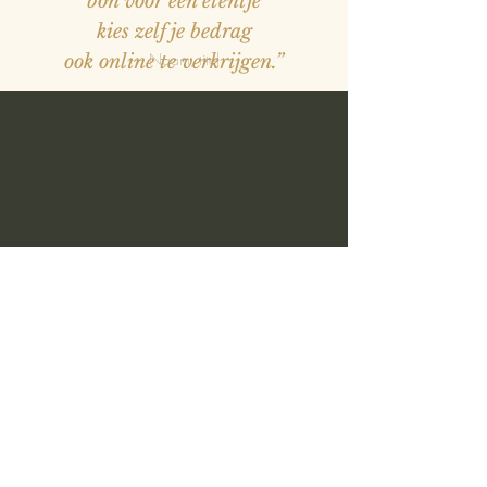
bon voor een etentje
kies zelf je bedrag
— Naam, titel
ook online te verkrijgen.”