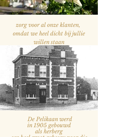
zorg voor al onze klanten,
omdat we heel dicht bij jullie
willen staan
— Naam, titel
De Pelikaan werd
in 1905 gebouwd
als herberg