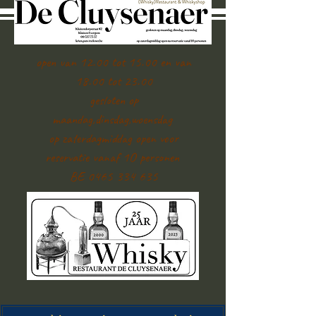
open van 12.00 tot 15.00 en van
18.00 tot 23.00
gesloten op
maandag,dinsdag,woensdag
op zaterdagmiddag open voor
reservatie vanaf 1O personen
BE 0465 334 635