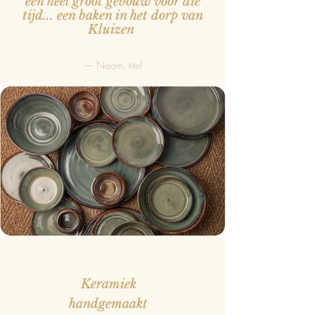
een heel groot gebouw voor die
tijd... een baken in het dorp van
Kluizen
— Naam, titel
Keramiek
handgemaakt