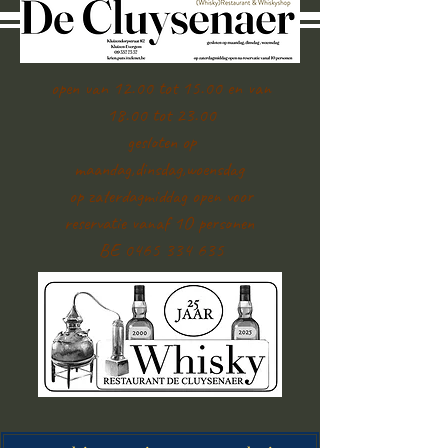
open van 12.00 tot 15.00 en van
18.00 tot 23.00
gesloten op
maandag,dinsdag,woensdag
op zaterdagmiddag open voor
reservatie vanaf 1O personen
BE 0465 334 635