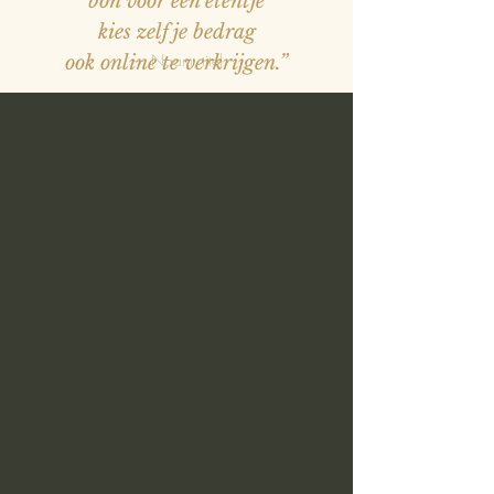
bon voor een etentje
kies zelf je bedrag
— Naam, titel
ook online te verkrijgen.”