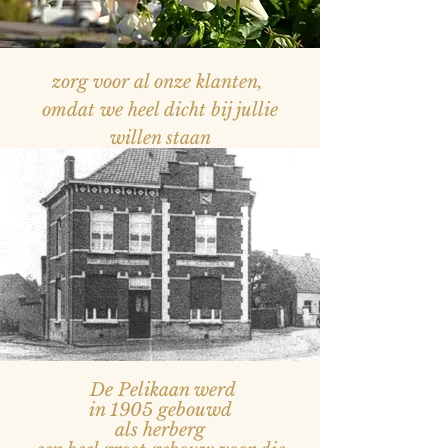
zorg voor al onze klanten,
omdat we heel dicht bij jullie
willen staan
— Naam, titel
De Pelikaan werd
in 1905 gebouwd
als herberg