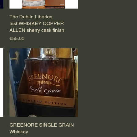
The Dublin Liberies
Quick View
IrishWHISKEY COPPER
ALLEN sherry cask finish
Price
€55.00
GREENORE SINGLE GRAIN
Quick View
d
Whiskey