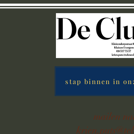
stap binnen in on
mailen n
krien.puts@tel