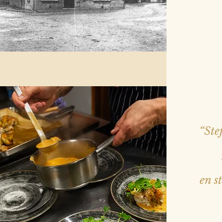
“Ste
en s