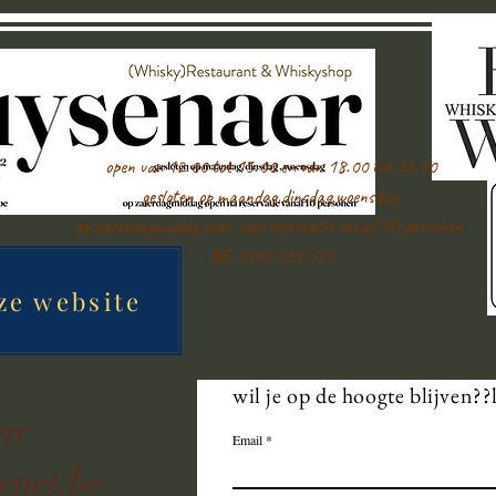
open van 12.00 tot 15.00 en van 18.00 tot 23.00
gesloten op maandag,dinsdag,woensdag
op zaterdagmiddag open voor reservatie vanaf 1O personen
BE 0465 334 635
ze website
wil je op de hoogte blijven??
aar
Email
enet.be