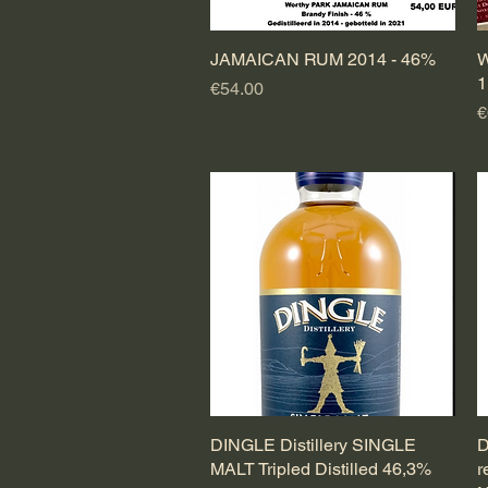
JAMAICAN RUM 2014 - 46%
Quick View
W
1
Price
€54.00
P
€
DINGLE Distillery SINGLE
Quick View
D
MALT Tripled Distilled 46,3%
r