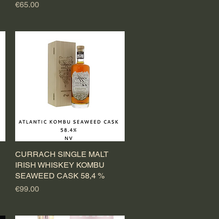
Price
€65.00
CURRACH SINGLE MALT
Quick View
IRISH WHISKEY KOMBU
SEAWEED CASK 58,4 %
Price
€99.00