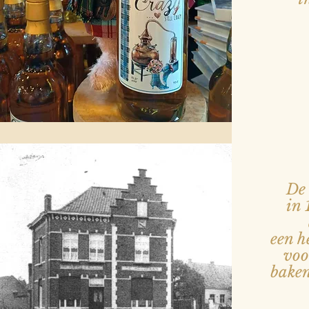
De 
in
een h
voor
baken