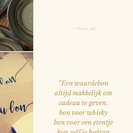
— Naam, titel
EN
 VIS
VLEES
“Een waardebon
altijd makkelijk om
cadeau te geven.
JES
bon voor whisky
bon voor een etentje
kies zelf je bedrag