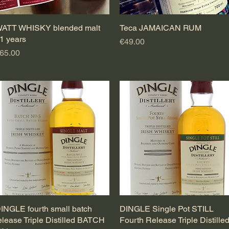
ATT WHISKY blended malt
Quick View
Teca JAMAICAN RUM
Quick View
1 years
Price
€49.00
rice
65.00
INGLE fourth small batch
Quick View
DINGLE Single Pot STILL
Quick View
elease Triple Distilled BATCH
Fourth Release Triple Distille