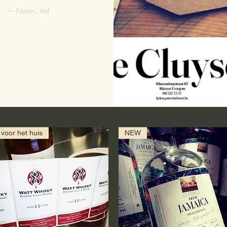
— Naam, titel
voor het huis
NEW