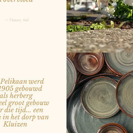
— Naam, titel
Pelikaan werd
 1905 gebouwd
als herberg
eel groot gebouw
 die tijd... een
 in het dorp van
Kluizen