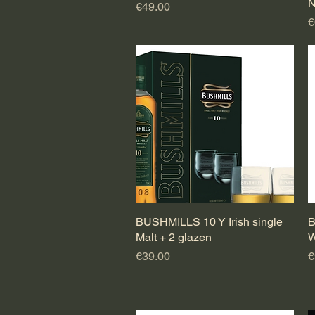
N
Price
€49.00
P
€
BUSHMILLS 10 Y Irish single
Quick View
B
Malt + 2 glazen
W
Price
P
€39.00
€