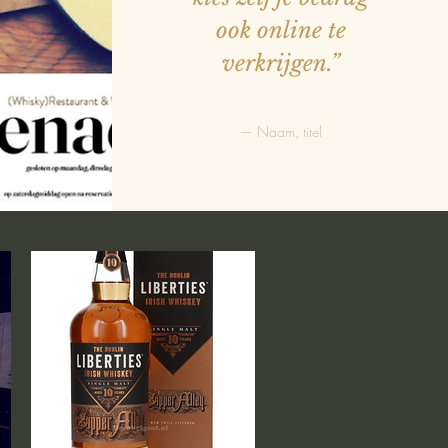
ook online te
verkrijgen.”
— Naam, titel