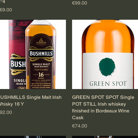
°4
Price
€99.00
rice
69.00
USHMILLS Single Malt Irish
Quick View
GREEN SPOT SPOT Single
Quick View
hisky 16 Y
POT STILL Irish whiskey
finished in Bordeaux Wine
rice
92.00
Cask
Price
€74.00