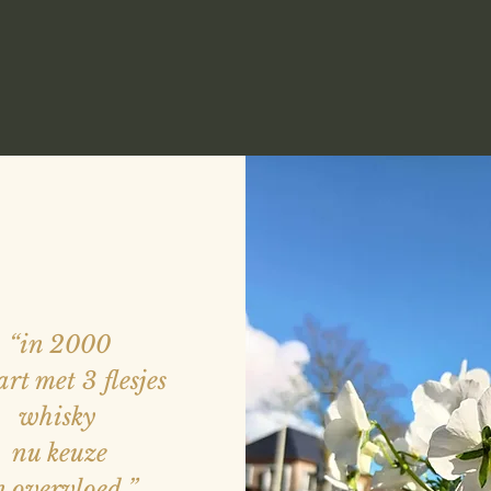
“in 2000
art met 3 flesjes
whisky
nu keuze
n overvloed
”